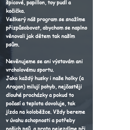
špicové, papillon, toy pudl a
kočička.
Veškerý náš program se snažíme
přizpůsobovat, abychom se naplno
věnovali jak dětem tak naším
psům.
Nevěnujeme se ani výstavám ani
vrcholovému sportu.
Jako každý husky i naše holky (a
Aragon) milují pohyb, nejčastěji
dlouhé procházky a pokud to
počasí a teplota dovoluje, tak
jízda na koloběžce. Vždy bereme
v úvahu schopnosti a potřeby
našich psů, a proto nejezdíme při