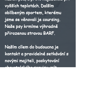
vyšších teplotách. Dalším
oblíbeným sportem, kterému
jsme se věnovali je coursing.
Naše psy krmíme výhradně
přirozenou stravou BARF.
Naším cílem do budoucna je
kontakt a pravidelné setkávání s
novými majiteli, poskytování
chovatelského servisu, mít
dostatek informací, které
budeme moci předávat. Již jsme
se přesvědčili o tom, že například
každý veterinář má i na obyčejné
věci odlišný názor, a proto i my se